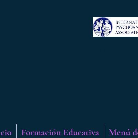
afIliación julio 
icio
Formación Educativa
Menú d